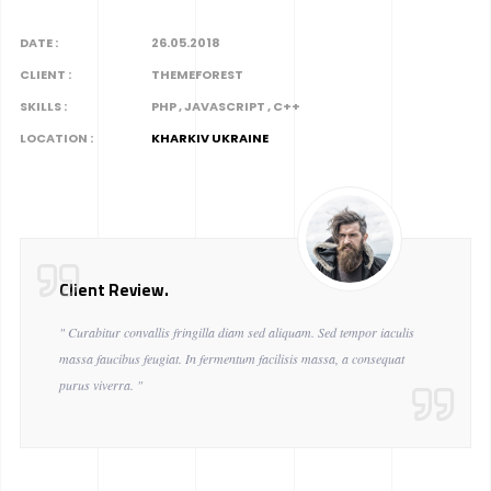
DATE :
26.05.2018
CLIENT :
THEMEFOREST
SKILLS :
PHP , JAVASCRIPT , C++
LOCATION :
KHARKIV UKRAINE
Client Review.
" Curabitur convallis fringilla diam sed aliquam. Sed tempor iaculis
massa faucibus feugiat. In fermentum facilisis massa, a consequat
purus viverra. "