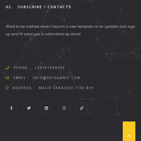
02.
SUBSCRIBE / CONTACTS
Want to be notified when I launch a new template or an update. Just sign
up and I'll send you a notification by email.
PHONE :
+38761098109
EMAIL :
INFO@ADISGANIC.COM
ADDRESS :
MALTA SARAJEVO 7100 BIH
T
O